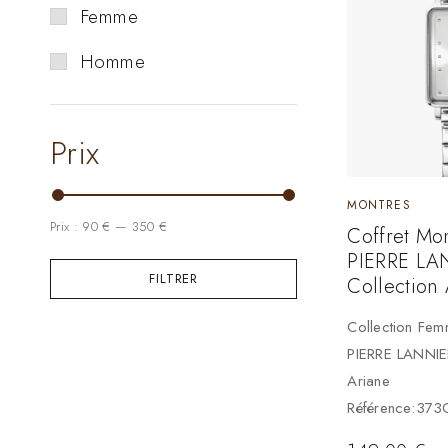
Femme
Homme
Prix
MONTRES
Prix :
90 €
—
350 €
Coffret Mo
PIERRE LA
FILTRER
Collection 
Collection Fe
PIERRE LANNIER
Ariane
Référence:373