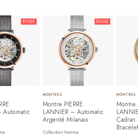
ÉPUISÉ
ÉPUISÉ
MONTRES
MONTRES
ERRE
Montre PIERRE
Montre
 Automatic
LANNIER – Automatic
LANNIE
Argenté Milanais
Cadran 
Bracele
mme
Collection Femme