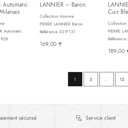
 Automatic
LANNIER – Baron
LANNIE
Milanais
Cuir Bl
Collection Homme
mme
Collectio
PIERRE LANNIER Baron
R Automatic
PIERRE LA
Référence:221F131
B928
Référenc
169,00
€
189,00
1
2
…
12
aiement sécurisé
Service client