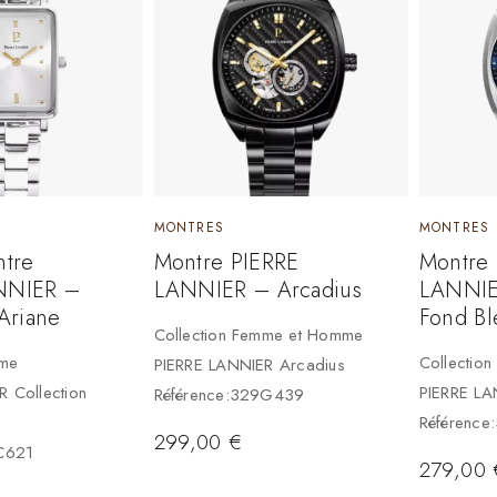
MONTRES
MONTRES
ntre
Montre PIERRE
Montre
NNIER –
LANNIER – Arcadius
LANNIE
Ariane
Fond Bl
Collection Femme et Homme
mme
Collectio
PIERRE LANNIER Arcadius
 Collection
PIERRE LA
Référence:329G439
Référence
299,00
€
C621
279,00