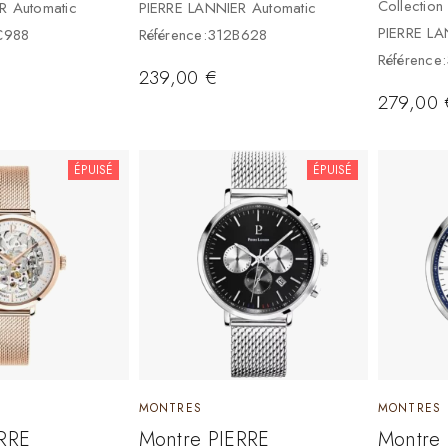
Collectio
R Automatic
PIERRE LANNIER Automatic
PIERRE LA
C988
Référence:312B628
Référenc
239,00
€
279,00
ÉPUISÉ
ÉPUISÉ
MONTRES
MONTRES
ERRE
Montre PIERRE
Montre