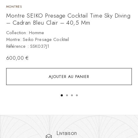
MONTRES
M
Montre SEIKO Presage Cocktail Time Sky Diving
M
– Cadran Bleu Clair – 40,5 Mm
N
Collection: Homme
C
Montre: Seiko Presage Cocktail
M
Référence : SSK037J1
R
600,00
€
AJOUTER AU PANIER
Livraison