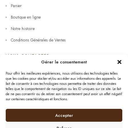
Panier
Boutique en ligne
Notre histoire
Conditions Générales de Ventes
NOUS CONTACTER
Gérer le consentement
Joaillerie : 05 53 53 11 79
Pour offrir les meilleures expériences, nous utilisons des technologies telles
que les cookies pour stocker et/ou accéder aux informations des appareils. Le
Bijouterie : 05 53 53 64 11
fait de consentir à ces technologies nous permettra de traiter des données
telles que le comportement de navigation ou les ID uniques sur ce site. Le fait
Mardi au Samedi: 09:00 - 19:00
de ne pas consentir ou de retirer son consentement peut avoir un effet négatif
sur certaines caractéristiques et fonctions.
bijouterie.lavergne@orange.fr
Accepter