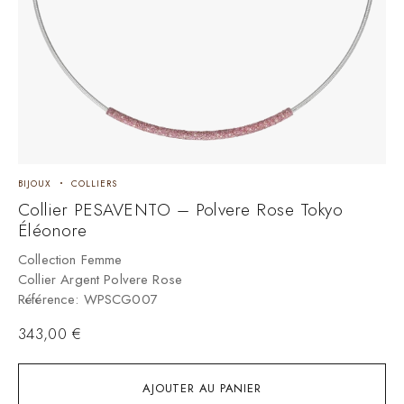
BIJOUX
COLLIERS
B
Collier PESAVENTO – Polvere Rose Tokyo
C
Éléonore
C
C
Collection Femme
R
Collier Argent Polvere Rose
Référence: WPSCG007
343,00
€
AJOUTER AU PANIER