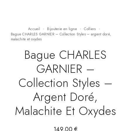
Accueil
Bijouterie en ligne
Colliers
Bague CHARLES GARNIER – Collection Styles – argent doré,
malachite et oxydes
Bague CHARLES
GARNIER –
Collection Styles –
Argent Doré,
Malachite Et Oxydes
149,00
€