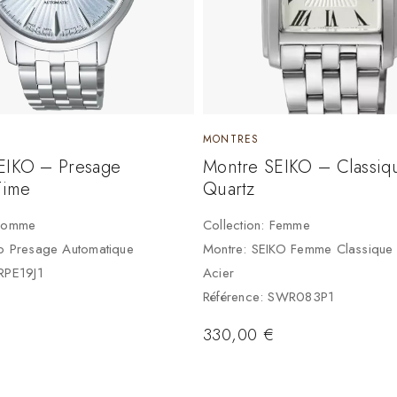
MONTRES
EIKO – Presage
Montre SEIKO – Classiq
Time
Quartz
 Homme
Collection: Femme
ko Presage Automatique
Montre: SEIKO Femme Classique
RPE19J1
Acier
Référence: SWR083P1
330,00
€