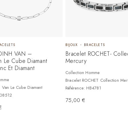
ACELETS
BIJOUX
BRACELETS
 DINH VAN –
Bracelet ROCHET- Colle
on Le Cube Diamant
Mercury
nc Et Diamant
Collection Homme
Femme
Bracelet ROCHET Collection Mer
nh Van Le Cube Diamant
Référence: HB4781
08512
75,00
€
€