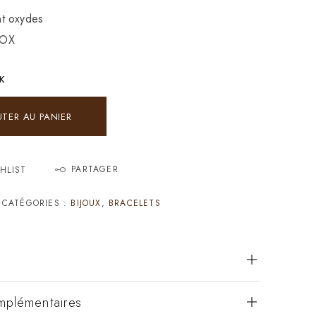
t oxydes
8OX
CK
UTER AU PANIER
PARTAGER
HLIST
CATÉGORIES :
BIJOUX
,
BRACELETS
mplémentaires