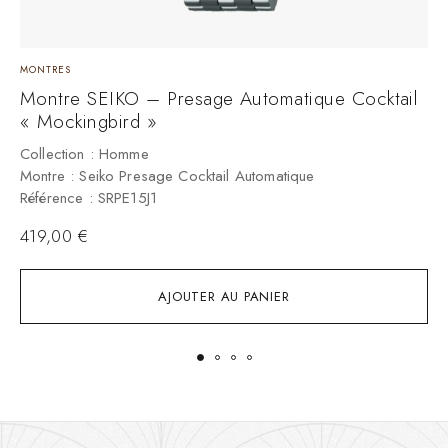
MONTRES
M
Montre SEIKO – Presage Automatique Cocktail
M
« Mockingbird »
C
M
Collection : Homme
R
Montre : Seiko Presage Cocktail Automatique
Référence : SRPE15J1
419,00
€
AJOUTER AU PANIER