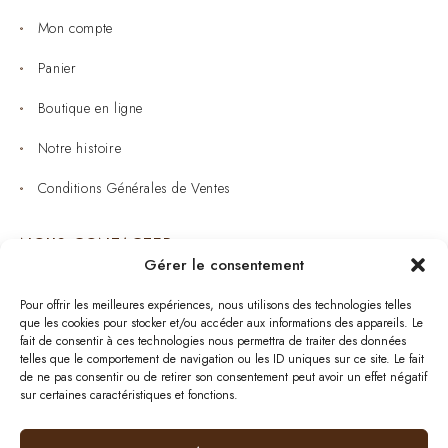
Mon compte
Panier
Boutique en ligne
Notre histoire
Conditions Générales de Ventes
NOUS CONTACTER
Gérer le consentement
Joaillerie : 05 53 53 11 79
Pour offrir les meilleures expériences, nous utilisons des technologies telles
que les cookies pour stocker et/ou accéder aux informations des appareils. Le
Bijouterie : 05 53 53 64 11
fait de consentir à ces technologies nous permettra de traiter des données
telles que le comportement de navigation ou les ID uniques sur ce site. Le fait
Mardi au Samedi: 09:00 - 19:00
de ne pas consentir ou de retirer son consentement peut avoir un effet négatif
sur certaines caractéristiques et fonctions.
bijouterie.lavergne@orange.fr