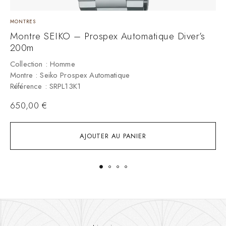
MONTRES
M
Montre SEIKO – Prospex Automatique Diver’s
M
200m
S
Collection : Homme
C
Montre : Seiko Prospex Automatique
M
Référence : SRPL13K1
R
650,00
€
AJOUTER AU PANIER