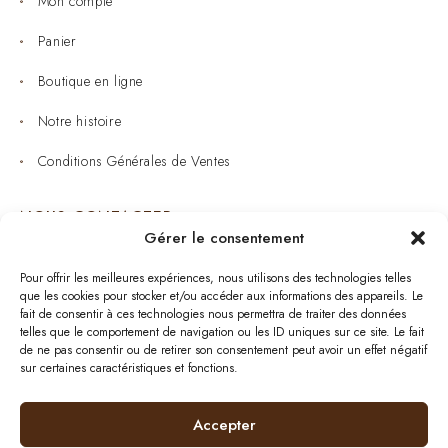
Mon compte
Panier
Boutique en ligne
Notre histoire
Conditions Générales de Ventes
NOUS CONTACTER
Gérer le consentement
Joaillerie : 05 53 53 11 79
Pour offrir les meilleures expériences, nous utilisons des technologies telles
que les cookies pour stocker et/ou accéder aux informations des appareils. Le
Bijouterie : 05 53 53 64 11
fait de consentir à ces technologies nous permettra de traiter des données
telles que le comportement de navigation ou les ID uniques sur ce site. Le fait
Mardi au Samedi: 09:00 - 19:00
de ne pas consentir ou de retirer son consentement peut avoir un effet négatif
sur certaines caractéristiques et fonctions.
bijouterie.lavergne@orange.fr
Accepter