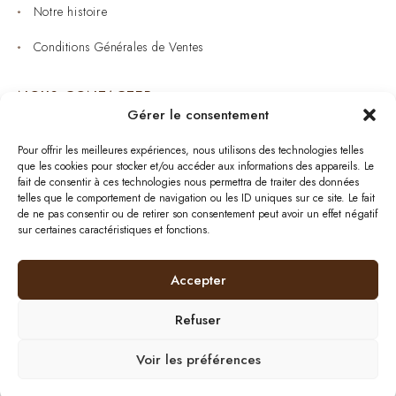
Notre histoire
Conditions Générales de Ventes
NOUS CONTACTER
Gérer le consentement
Joaillerie : 05 53 53 11 79
Pour offrir les meilleures expériences, nous utilisons des technologies telles
que les cookies pour stocker et/ou accéder aux informations des appareils. Le
Bijouterie : 05 53 53 64 11
fait de consentir à ces technologies nous permettra de traiter des données
telles que le comportement de navigation ou les ID uniques sur ce site. Le fait
Mardi au Samedi: 09:00 - 19:00
de ne pas consentir ou de retirer son consentement peut avoir un effet négatif
sur certaines caractéristiques et fonctions.
bijouterie.lavergne@orange.fr
Accepter
Refuser
Plan de site
| © 2024
BurdiWeb
| Tous droits
réservés
|
Mentions Légales
Voir les préférences