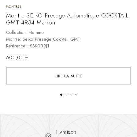
MONTRES
M
Montre SEIKO Presage Automatique COCKTAIL
M
GMT 4R34 Marron
C
M
Collection: Homme
R
Montre: Seiko Presage Cocktail GMT
Référence : SSK039J1
600,00
€
LIRE LA SUITE
Livraison