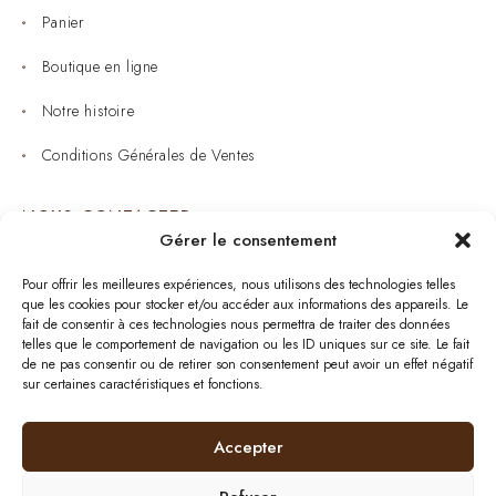
Panier
Boutique en ligne
Notre histoire
Conditions Générales de Ventes
NOUS CONTACTER
Gérer le consentement
Joaillerie : 05 53 53 11 79
Pour offrir les meilleures expériences, nous utilisons des technologies telles
que les cookies pour stocker et/ou accéder aux informations des appareils. Le
Bijouterie : 05 53 53 64 11
fait de consentir à ces technologies nous permettra de traiter des données
telles que le comportement de navigation ou les ID uniques sur ce site. Le fait
Mardi au Samedi: 09:00 - 19:00
de ne pas consentir ou de retirer son consentement peut avoir un effet négatif
sur certaines caractéristiques et fonctions.
bijouterie.lavergne@orange.fr
Accepter