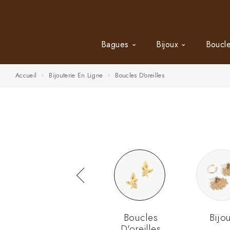
Bagues
Bijoux
Boucle
Accueil
Bijouterie En Ligne
Boucles D'oreilles
ux
Bagues
Boucles
Bijo
D'oreilles