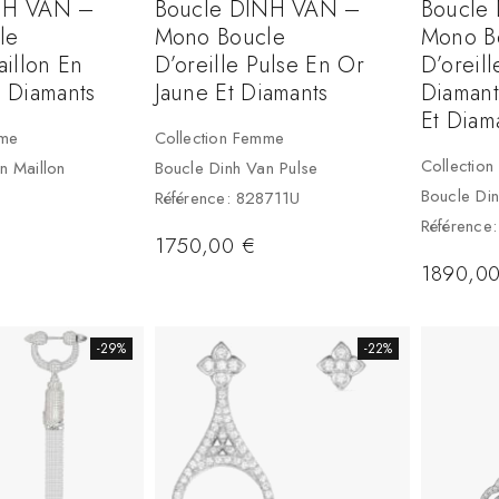
NH VAN –
Boucle DINH VAN –
Boucle
le
Mono Boucle
Mono B
aillon En
D’oreille Pulse En Or
D’oreil
t Diamants
Jaune Et Diamants
Diamant
Et Diam
mme
Collection Femme
Collectio
n Maillon
Boucle Dinh Van Pulse
Boucle Di
Référence: 828711U
Référence
1750,00
€
1890,0
-29%
-22%