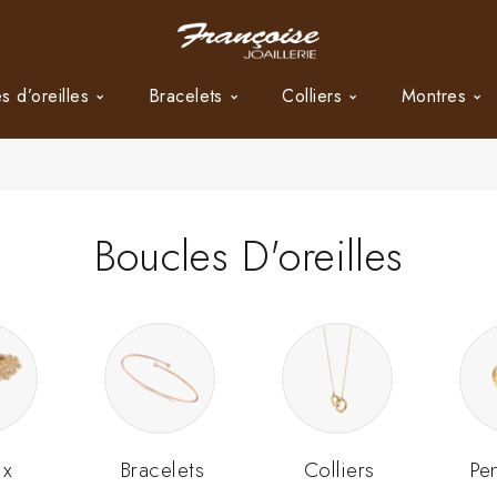
s d’oreilles
Bracelets
Colliers
Montres
Boucles D'oreilles
ux
Bracelets
Colliers
Pe