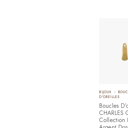
BIJOUX
BOUC
D'OREILLES
Boucles D’o
CHARLES 
Collection
Argent Dor