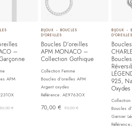
LES
BIJOUX
BOUCLES
BIJOUX
D'OREILLES
D'OREILLE
reilles
Boucles D’oreilles
Boucles
ACO –
APM MONACO –
CHARLE
 Garçonne
Collection Gothique
Boucles
Réversi
mme
Collection Femme
LÉGEND
lles APM
Boucles d’oreilles APM
925, Na
Argent oxydes
Oxydes
E9231OX
Référence: AE9763OX
Collectio
70,00
€
80,00
€
90,00
€
Boucles d’
Garnier L
Référenc