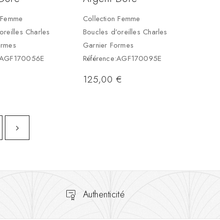
n Femme
Collection Femme
oreilles Charles
Boucles d’oreilles Charles
ormes
Garnier Formes
e:AGF170056E
Référence:AGF170095E
125,00
€
Authenticité