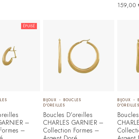
159,00
ÉPUISÉ
LES
BIJOUX
BOUCLES
BIJOUX
D'OREILLES
D'OREILLE
reilles
Boucles D’oreilles
Boucles
GARNIER –
CHARLES GARNIER –
CHARLE
 Formes –
Collection Formes –
Collect
é
Argent Doré
Argent 