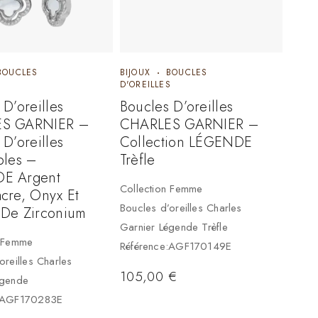
BOUCLES
BIJOUX
BOUCLES
S
D'OREILLES
 D’oreilles
Boucles D’oreilles
S GARNIER –
CHARLES GARNIER –
 D’oreilles
Collection LÉGENDE
bles –
Trèfle
E Argent
Collection Femme
cre, Onyx Et
Boucles d’oreilles Charles
 De Zirconium
Garnier Légende Trèfle
n Femme
Référence:AGF170149E
oreilles Charles
105,00
€
égende
e:AGF170283E