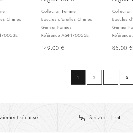
mme
Collection Femme
Collectio
les Charles
Boucles d’oreilles Charles
Boucles d’
s
Garnier Formes
Garnier F
F170053E
Référence:AGF170055E
Référenc
149,00
€
85,00
€
1
2
…
5
aiement sécurisé
Service client