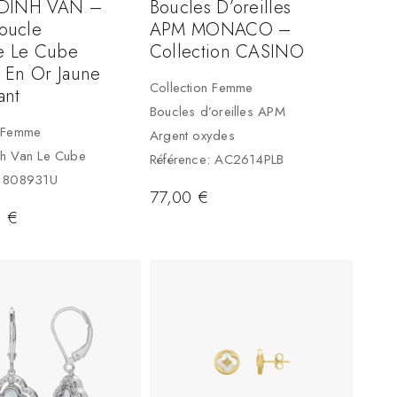
 DINH VAN –
Boucles D’oreilles
oucle
APM MONACO –
le Le Cube
Collection CASINO
 En Or Jaune
Collection Femme
ant
Boucles d’oreilles APM
n Femme
Argent oxydes
nh Van Le Cube
Référence: AC2614PLB
: 808931U
77,00
€
0
€