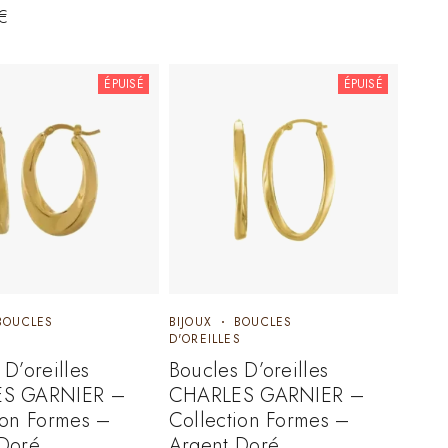
€
ÉPUISÉ
ÉPUISÉ
BOUCLES
BIJOUX
BOUCLES
S
D'OREILLES
 D’oreilles
Boucles D’oreilles
S GARNIER –
CHARLES GARNIER –
ion Formes –
Collection Formes –
Doré
Argent Doré