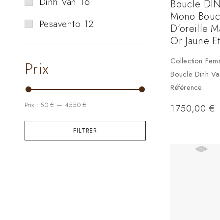
Dinh Van
16
Boucle DI
Mono Bouc
Pesavento
12
D’oreille M
Or Jaune E
Collection Fe
Prix
Boucle Dinh Va
Référence:
Prix :
50 €
—
4550 €
1750,00
€
FILTRER