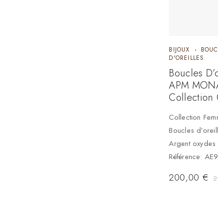
BIJOUX
BOUC
D'OREILLES
Boucles D’o
APM MON
Collection
Collection Fe
Boucles d’orei
Argent oxydes
Référence: A
200,00
€
2