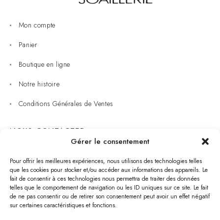
Mon compte
Panier
Boutique en ligne
Notre histoire
Conditions Générales de Ventes
NOUS CONTACTER
Gérer le consentement
Joaillerie : 05 53 53 11 79
Pour offrir les meilleures expériences, nous utilisons des technologies telles
que les cookies pour stocker et/ou accéder aux informations des appareils. Le
Bijouterie : 05 53 53 64 11
fait de consentir à ces technologies nous permettra de traiter des données
telles que le comportement de navigation ou les ID uniques sur ce site. Le fait
Mardi au Samedi: 09:00 - 19:00
de ne pas consentir ou de retirer son consentement peut avoir un effet négatif
sur certaines caractéristiques et fonctions.
bijouterie.lavergne@orange.fr