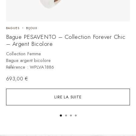
BAGUES
BIJOUX
B
Bague PESAVENTO – Collection Forever Chic
B
– Argent Bicolore
E
Collection Femme
C
Bague argent bicolore
B
Référence : WPLVA1886
R
693,00
€
LIRE LA SUITE