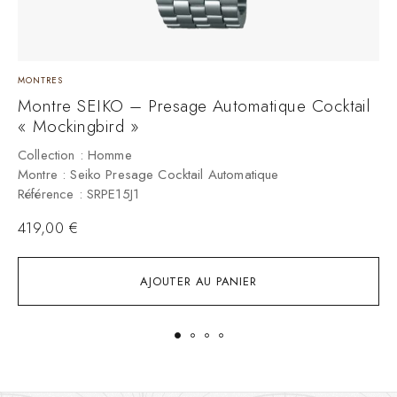
MONTRES
M
Montre SEIKO – Presage Automatique Cocktail
M
« Mockingbird »
–
Collection : Homme
C
Montre : Seiko Presage Cocktail Automatique
M
Référence : SRPE15J1
R
419,00
€
AJOUTER AU PANIER