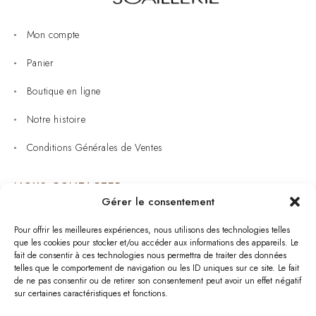
Mon compte
Panier
Boutique en ligne
Notre histoire
Conditions Générales de Ventes
NOUS CONTACTER
Gérer le consentement
Joaillerie : 05 53 53 11 79
Pour offrir les meilleures expériences, nous utilisons des technologies telles
que les cookies pour stocker et/ou accéder aux informations des appareils. Le
Bijouterie : 05 53 53 64 11
fait de consentir à ces technologies nous permettra de traiter des données
telles que le comportement de navigation ou les ID uniques sur ce site. Le fait
Mardi au Samedi: 09:00 - 19:00
de ne pas consentir ou de retirer son consentement peut avoir un effet négatif
sur certaines caractéristiques et fonctions.
bijouterie.lavergne@orange.fr