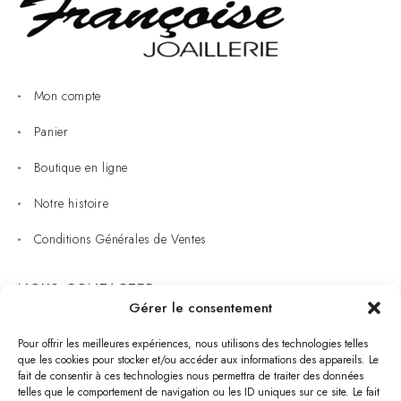
Mon compte
Panier
Boutique en ligne
Notre histoire
Conditions Générales de Ventes
NOUS CONTACTER
Gérer le consentement
Joaillerie : 05 53 53 11 79
Pour offrir les meilleures expériences, nous utilisons des technologies telles
que les cookies pour stocker et/ou accéder aux informations des appareils. Le
Bijouterie : 05 53 53 64 11
fait de consentir à ces technologies nous permettra de traiter des données
telles que le comportement de navigation ou les ID uniques sur ce site. Le fait
Mardi au Samedi: 09:00 - 19:00