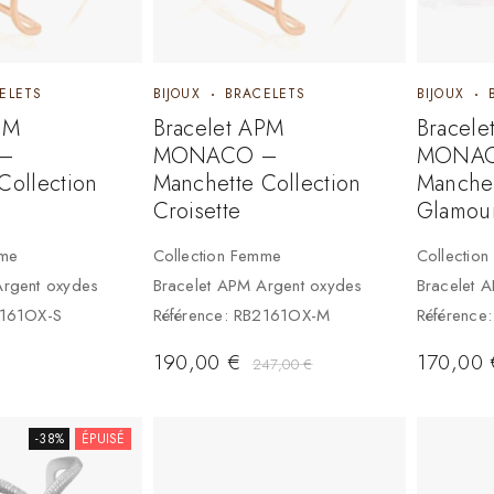
ELETS
BIJOUX
BRACELETS
BIJOUX
PM
Bracelet APM
Bracele
–
MONACO –
MONAC
Collection
Manchette Collection
Manchet
Croisette
Glamou
mme
Collection Femme
Collectio
Argent oxydes
Bracelet APM Argent oxydes
Bracelet 
2161OX-S
Référence: RB2161OX-M
Référence
190,00
€
170,00
247,00
€
-38%
ÉPUISÉ