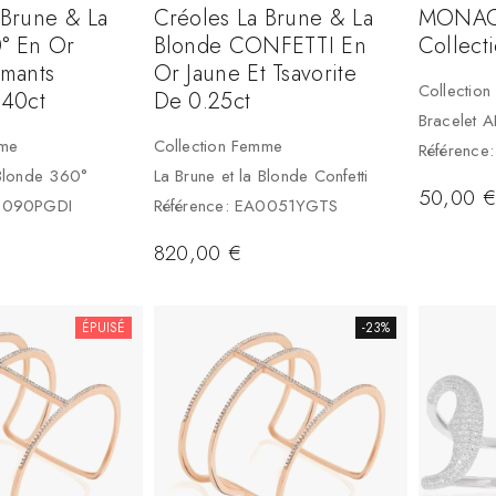
 Brune & La
Créoles La Brune & La
MONAC
° En Or
Blonde CONFETTI En
Collect
amants
Or Jaune Et Tsavorite
Collectio
.40ct
De 0.25ct
Bracelet 
mme
Collection Femme
Référence
 Blonde 360°
La Brune et la Blonde Confetti
50,00
A0090PGDI
Référence: EA0051YGTS
820,00
€
ÉPUISÉ
-23%