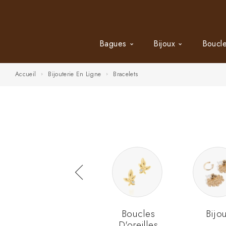
Bagues
Bijoux
Boucle
Accueil
Bijouterie En Ligne
Bracelets
ux
Bagues
Boucles
Bijo
D'oreilles