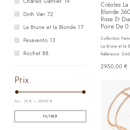
Charles Garnier
19
Créoles La
Blonde 360
Dinh Van
72
Rose Et Di
Poire De 0
La Brune et la Blonde
17
Collection Fe
Pesavento
13
La Brune et la
Rochet
88
Référence: E
2950,00
€
Prix
Prix :
30 €
—
10900 €
FILTRER