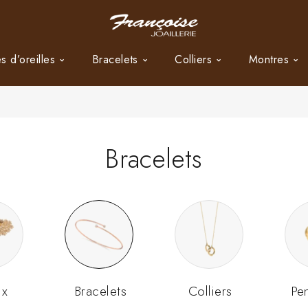
s d’oreilles
Bracelets
Colliers
Montres
Bracelets
ux
Bracelets
Colliers
Pe