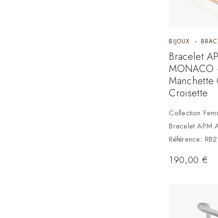
BIJOUX
BRAC
Bracelet A
MONACO 
Manchette 
Croisette
Collection Fe
Bracelet APM 
Référence: RB
190,00
€