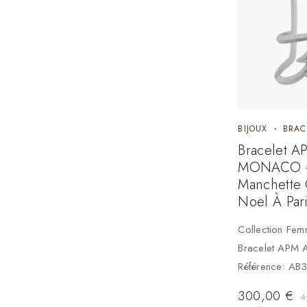
BIJOUX
BRAC
Bracelet A
MONACO 
Manchette 
Noël À Par
Collection Fe
Bracelet APM 
Référence: A
300,00
€
4