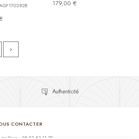
179,00
€
e:AGF170282B
€
Authenticité
OUS CONTACTER
Joaillerie : 05 53 53 11 79