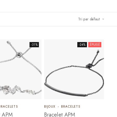
Tri par défaut
-31%
-24%
ÉPUISÉ
BRACELETS
BIJOUX
BRACELETS
t APM
Bracelet APM