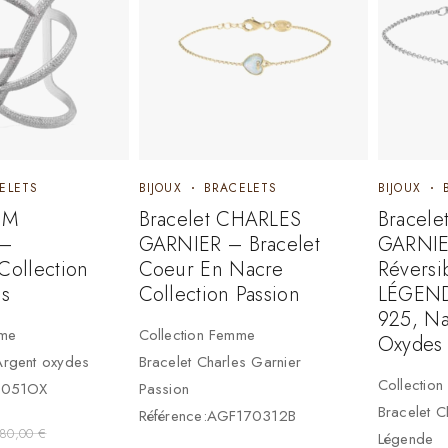
ELETS
BIJOUX
BRACELETS
BIJOUX
PM
Bracelet CHARLES
Bracel
–
GARNIER – Bracelet
GARNIE
Collection
Coeur En Nacre
Réversi
is
Collection Passion
LÉGEND
925, Na
mme
Collection Femme
Oxydes
Argent oxydes
Bracelet Charles Garnier
Collectio
B3051OX
Passion
Bracelet C
Référence:AGF170312B
80,00
€
Légende