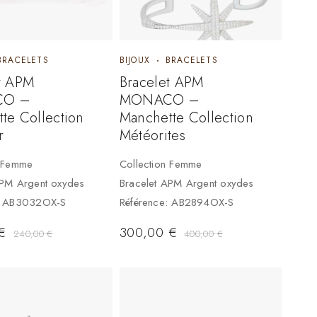
BRACELETS
BIJOUX
BRACELETS
t APM
Bracelet APM
O –
MONACO –
te Collection
Manchette Collection
r
Météorites
n Femme
Collection Femme
APM Argent oxydes
Bracelet APM Argent oxydes
: AB3032OX-S
Référence: AB2894OX-S
€
300,00
€
240,00
€
400,00
€