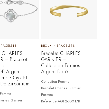
BRACELETS
BIJOUX
BRACELETS
et CHARLES
Bracelet CHARLES
R – Bracelet
GARNIER –
ble –
Collection Formes –
E Argent
Argent Doré
cre, Onyx Et
Collection Femme
 De Zirconium
Bracelet Charles Garnier
n Femme
Formes
harles Garnier
Référence:AGF260017B