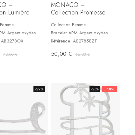
O –
MONACO –
ion Lumière
Collection Promesse
n Femme
Collection Femme
APM Argent oxydes
Bracelet APM Argent oxydes
: AB3278OX
Référence: AB2785BZT
€
50,00
€
72,00
€
66,00
€
-29%
-25%
ÉPUISÉ