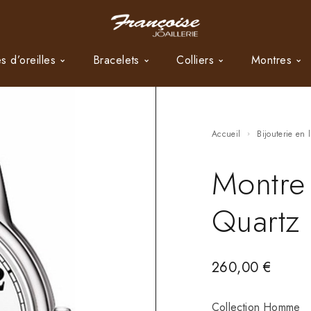
s d’oreilles
Bracelets
Colliers
Montres
Accueil
Bijouterie en 
Montre
Quartz
260,00
€
Collection Homme