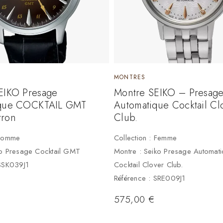
MONTRES
EIKO Presage
Montre SEIKO – Presag
ique COCKTAIL GMT
Automatique Cocktail Cl
rron
Club.
 Homme
Collection : Femme
ko Presage Cocktail GMT
Montre : Seiko Presage Automat
 SSK039J1
Cocktail Clover Club.
Référence : SRE009J1
575,00
€