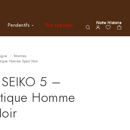
Notre Histoire
Pendentifs
Prix spéciaux
ligne
Montres
atique Homme Sport Noir
 SEIKO 5 –
tique Homme
oir