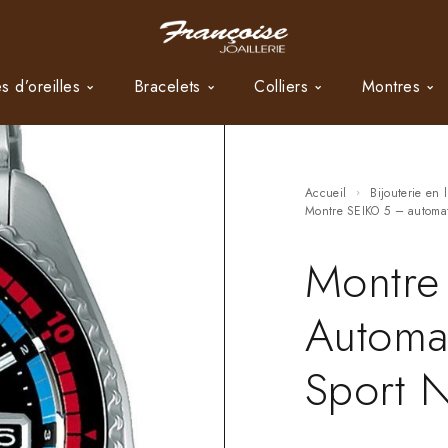
s d’oreilles
Bracelets
Colliers
Montres
Accueil
Bijouterie en 
Montre SEIKO 5 – autom
Montre
Automa
Sport N