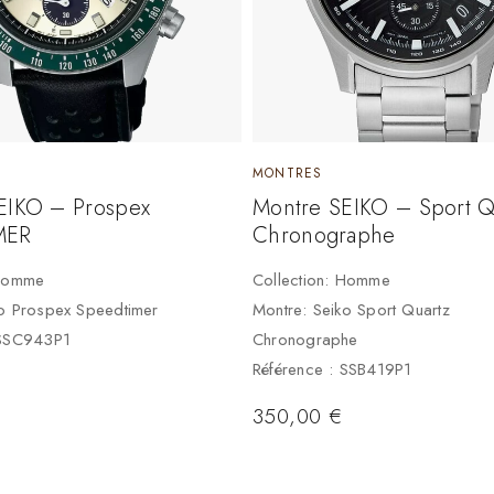
MONTRES
EIKO – Prospex
Montre SEIKO – Sport Q
MER
Chronographe
 Homme
Collection: Homme
ko Prospex Speedtimer
Montre: Seiko Sport Quartz
 SSC943P1
Chronographe
Référence : SSB419P1
350,00
€