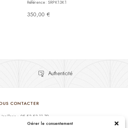
Référence: SRPK13K1
350,00
€
Authenticité
OUS CONTACTER
Joaillerie : 05 53 53 11 79
Gérer le consentement
Bijouterie : 05 53 53 64 11