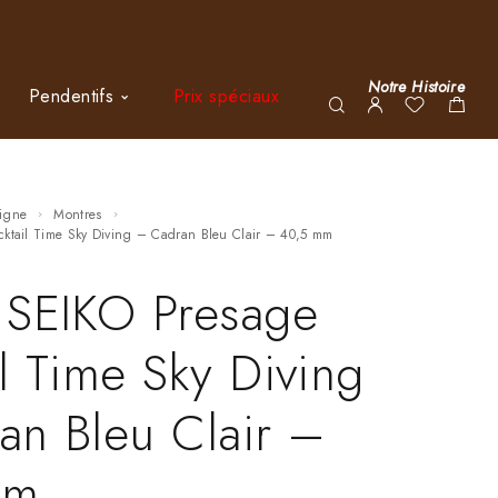
Notre Histoire
Pendentifs
Prix spéciaux
ligne
Montres
cktail Time Sky Diving – Cadran Bleu Clair – 40,5 mm
 SEIKO Presage
l Time Sky Diving
an Bleu Clair –
Mm