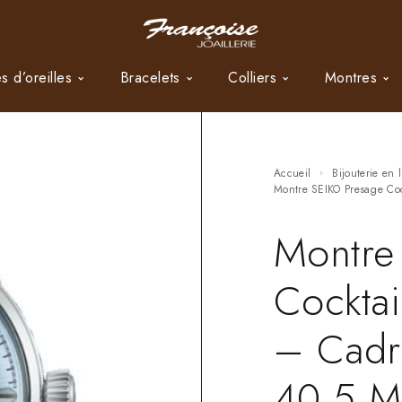
s d’oreilles
Bracelets
Colliers
Montres
Accueil
Bijouterie en 
Montre SEIKO Presage Co
Montre
Cocktai
– Cadr
40,5 