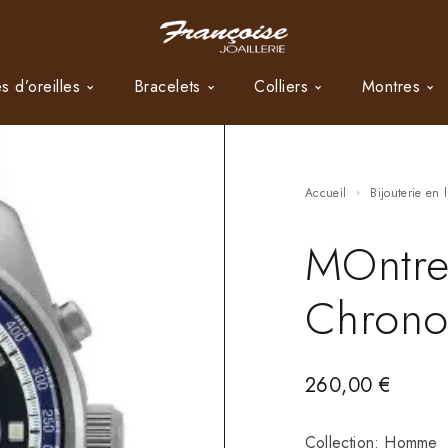
s d’oreilles
Bracelets
Colliers
Montres
Accueil
Bijouterie en 
MOntre
Chrono
260,00
€
Collection: Homme