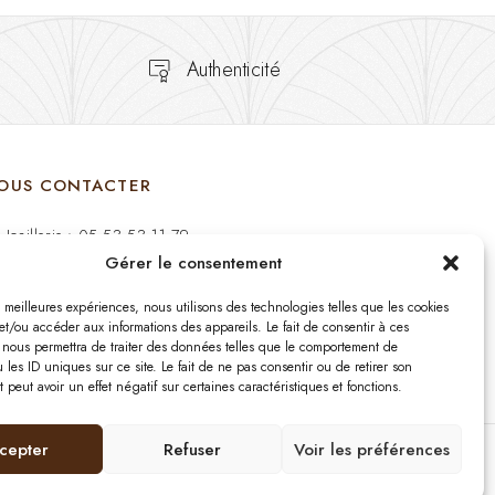
Authenticité
OUS CONTACTER
Joaillerie : 05 53 53 11 79
Gérer le consentement
Bijouterie : 05 53 53 64 11
es meilleures expériences, nous utilisons des technologies telles que les cookies
Mardi au Samedi: 09:00 - 19:00
et/ou accéder aux informations des appareils. Le fait de consentir à ces
 nous permettra de traiter des données telles que le comportement de
 les ID uniques sur ce site. Le fait de ne pas consentir ou de retirer son
bijouterie.lavergne@orange.fr
peut avoir un effet négatif sur certaines caractéristiques et fonctions.
cepter
Refuser
Voir les préférences