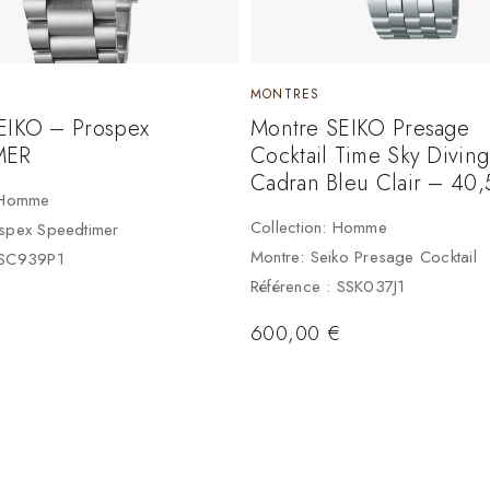
MONTRES
EIKO – Prospex
Montre SEIKO Presage
MER
Cocktail Time Sky Divin
Cadran Bleu Clair – 40
: Homme
Collection: Homme
spex Speedtimer
Montre: Seiko Presage Cocktail
SSC939P1
Référence : SSK037J1
600,00
€