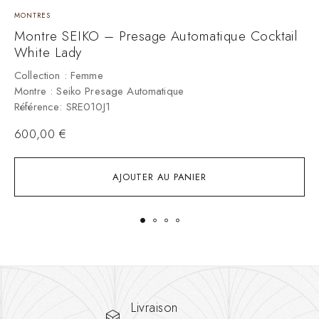
MONTRES
M
Montre SEIKO – Presage Automatique Cocktail
M
White Lady
Collection : Femme
C
Montre : Seiko Presage Automatique
M
Référence: SRE010J1
R
600,00
€
AJOUTER AU PANIER
Livraison