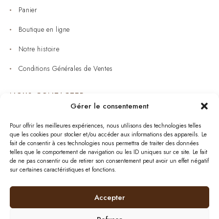
Panier
Boutique en ligne
Notre histoire
Conditions Générales de Ventes
NOUS CONTACTER
Gérer le consentement
Joaillerie : 05 53 53 11 79
Pour offrir les meilleures expériences, nous utilisons des technologies telles
que les cookies pour stocker et/ou accéder aux informations des appareils. Le
Bijouterie : 05 53 53 64 11
fait de consentir à ces technologies nous permettra de traiter des données
telles que le comportement de navigation ou les ID uniques sur ce site. Le fait
Mardi au Samedi: 09:00 - 19:00
de ne pas consentir ou de retirer son consentement peut avoir un effet négatif
sur certaines caractéristiques et fonctions.
bijouterie.lavergne@orange.fr
Accepter