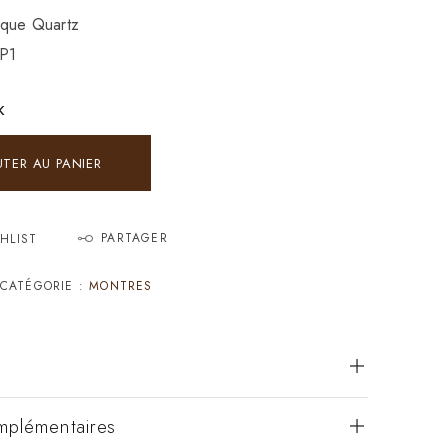
ique Quartz
1P1
K
UTER AU PANIER
PARTAGER
HLIST
CATÉGORIE :
MONTRES
mplémentaires