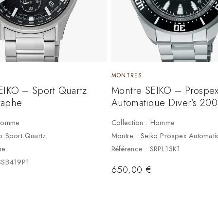
MONTRES
EIKO – Sport Quartz
Montre SEIKO – Prospe
raphe
Automatique Diver’s 20
 Homme
Collection : Homme
o Sport Quartz
Montre : Seiko Prospex Automati
he
Référence : SRPL13K1
 SSB419P1
650,00
€