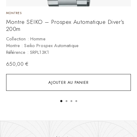
MONTRES
M
Montre SEIKO – Prospex Automatique Diver’s
M
200m
C
M
Collection : Homme
R
Montre : Seiko Prospex Automatique
Référence : SRPL13K1
650,00
€
AJOUTER AU PANIER