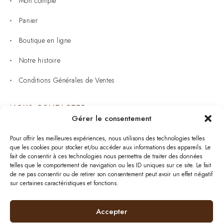
Mon compte
Panier
Boutique en ligne
Notre histoire
Conditions Générales de Ventes
NOUS CONTACTER
Gérer le consentement
Joaillerie : 05 53 53 11 79
Pour offrir les meilleures expériences, nous utilisons des technologies telles
que les cookies pour stocker et/ou accéder aux informations des appareils. Le
Bijouterie : 05 53 53 64 11
fait de consentir à ces technologies nous permettra de traiter des données
telles que le comportement de navigation ou les ID uniques sur ce site. Le fait
Mardi au Samedi: 09:00 - 19:00
de ne pas consentir ou de retirer son consentement peut avoir un effet négatif
sur certaines caractéristiques et fonctions.
bijouterie.lavergne@orange.fr
Accepter