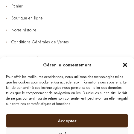
Panier
Boutique en ligne
Notre histoire
Conditions Générales de Ventes
NOUS CONTACTER
Gérer le consentement
Joaillerie : 05 53 53 11 79
Pour offrir les meilleures expériences, nous utilisons des technologies telles
que les cookies pour stocker et/ou accéder aux informations des appareils. Le
Bijouterie : 05 53 53 64 11
fait de consentir à ces technologies nous permettra de traiter des données
telles que le comportement de navigation ou les ID uniques sur ce site. Le fait
Mardi au Samedi: 09:00 - 19:00
de ne pas consentir ou de retirer son consentement peut avoir un effet négatif
sur certaines caractéristiques et fonctions.
bijouterie.lavergne@orange.fr
Accepter