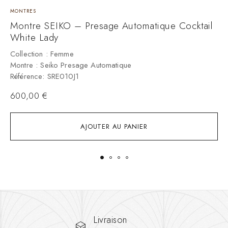
MONTRES
M
Montre SEIKO – Presage Automatique Cocktail
M
White Lady
C
M
Collection : Femme
R
Montre : Seiko Presage Automatique
Référence: SRE010J1
600,00
€
AJOUTER AU PANIER
Livraison