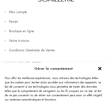
Mon compte
Panier
Boutique en ligne
Notre histoire
Conditions Générales de Ventes
NOUS CONTACTER
Gérer le consentement
Joaillerie : 05 53 53 11 79
Pour offrir les meilleures expériences, nous utilisons des technologies telles
que les cookies pour stocker et/ou accéder aux informations des appareils. Le
Bijouterie : 05 53 53 64 11
fait de consentir à ces technologies nous permettra de traiter des données
telles que le comportement de navigation ou les ID uniques sur ce site. Le fait
Mardi au Samedi: 09:00 - 19:00
de ne pas consentir ou de retirer son consentement peut avoir un effet négatif
sur certaines caractéristiques et fonctions.
bijouterie.lavergne@orange.fr