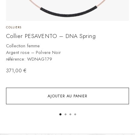
COLLIERS
B
Collier PESAVENTO – DNA Spring
C
Collection femme
Argent rose – Polvere Noir
C
référence: WDNAG179
C
R
371,00
€
AJOUTER AU PANIER