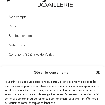
Mon compte
Panier
Boutique en ligne
Notre histoire
Conditions Générales de Ventes
NOUS CONTACTER
Gérer le consentement
Joaillerie : 05 53 53 11 79
Pour offrir les meilleures expériences, nous utilisons des technologies telles
que les cookies pour stocker et/ou accéder aux informations des appareils. Le
Bijouterie : 05 53 53 64 11
fait de consentir à ces technologies nous permettra de traiter des données
telles que le comportement de navigation ou les ID uniques sur ce site. Le fait
Mardi au Samedi: 09:00 - 19:00
de ne pas consentir ou de retirer son consentement peut avoir un effet négatif
sur certaines caractéristiques et fonctions.