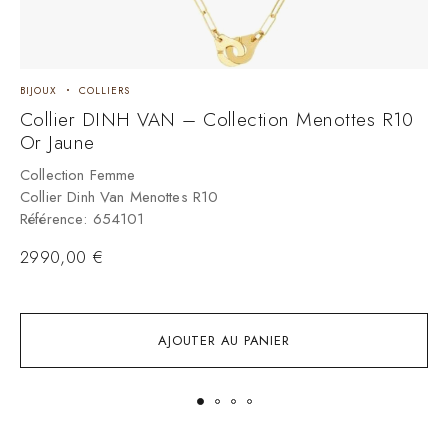
BIJOUX
COLLIERS
B
Collier DINH VAN – Collection Menottes R10
C
Or Jaune
A
B
Collection Femme
Collier Dinh Van Menottes R10
C
Référence: 654101
C
R
2990,00
€
AJOUTER AU PANIER