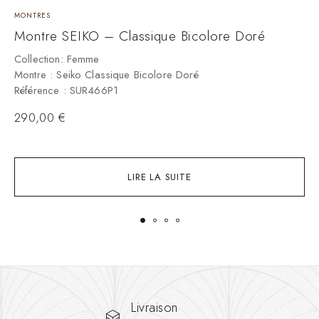
MONTRES
M
Montre SEIKO – Classique Bicolore Doré
M
A
Collection: Femme
Montre : Seiko Classique Bicolore Doré
C
Référence : SUR466P1
M
R
290,00
€
LIRE LA SUITE
Livraison