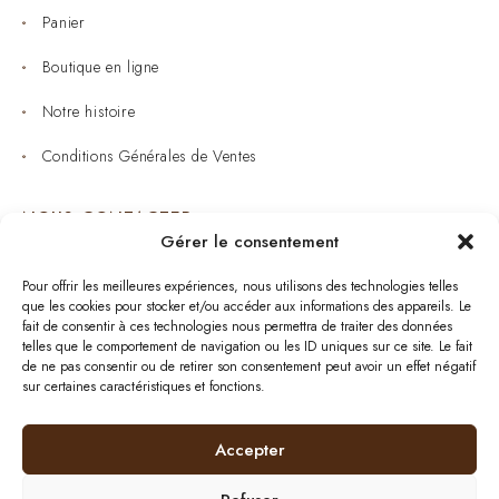
Panier
Boutique en ligne
Notre histoire
Conditions Générales de Ventes
NOUS CONTACTER
Gérer le consentement
Joaillerie : 05 53 53 11 79
Pour offrir les meilleures expériences, nous utilisons des technologies telles
que les cookies pour stocker et/ou accéder aux informations des appareils. Le
Bijouterie : 05 53 53 64 11
fait de consentir à ces technologies nous permettra de traiter des données
telles que le comportement de navigation ou les ID uniques sur ce site. Le fait
Mardi au Samedi: 09:00 - 19:00
de ne pas consentir ou de retirer son consentement peut avoir un effet négatif
sur certaines caractéristiques et fonctions.
bijouterie.lavergne@orange.fr
Accepter