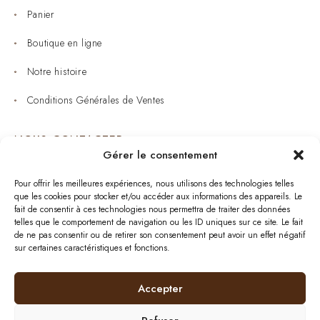
Panier
Boutique en ligne
Notre histoire
Conditions Générales de Ventes
NOUS CONTACTER
Gérer le consentement
Joaillerie : 05 53 53 11 79
Pour offrir les meilleures expériences, nous utilisons des technologies telles
que les cookies pour stocker et/ou accéder aux informations des appareils. Le
Bijouterie : 05 53 53 64 11
fait de consentir à ces technologies nous permettra de traiter des données
telles que le comportement de navigation ou les ID uniques sur ce site. Le fait
Mardi au Samedi: 09:00 - 19:00
de ne pas consentir ou de retirer son consentement peut avoir un effet négatif
sur certaines caractéristiques et fonctions.
bijouterie.lavergne@orange.fr
Accepter