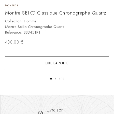
MONTRES
M
Montre SEIKO Classique Chronographe Quartz
M
«
Collection: Homme
Montre Seiko Chronographe Quartz
C
Référence: SSB451P1
M
R
430,00
€
4
LIRE LA SUITE
Livraison