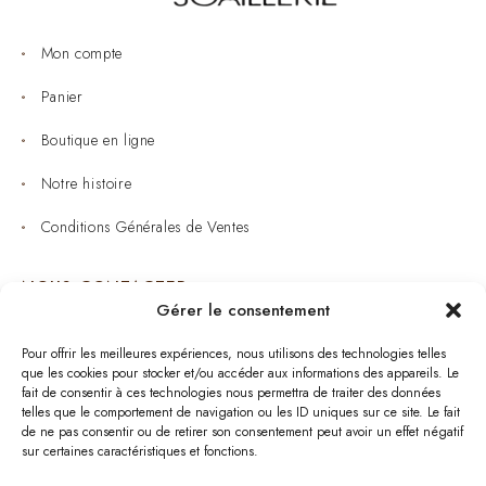
Mon compte
Panier
Boutique en ligne
Notre histoire
Conditions Générales de Ventes
NOUS CONTACTER
Gérer le consentement
Joaillerie : 05 53 53 11 79
Pour offrir les meilleures expériences, nous utilisons des technologies telles
que les cookies pour stocker et/ou accéder aux informations des appareils. Le
Bijouterie : 05 53 53 64 11
fait de consentir à ces technologies nous permettra de traiter des données
telles que le comportement de navigation ou les ID uniques sur ce site. Le fait
Mardi au Samedi: 09:00 - 19:00
de ne pas consentir ou de retirer son consentement peut avoir un effet négatif
sur certaines caractéristiques et fonctions.
bijouterie.lavergne@orange.fr