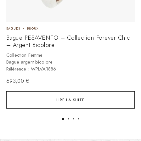
BAGUES
BIJOUX
B
Bague PESAVENTO – Collection Forever Chic
– Argent Bicolore
C
B
Collection Femme
R
Bague argent bicolore
Référence : WPLVA1886
693,00
€
LIRE LA SUITE