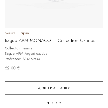
BAGUES
BIJOUX
B
Bague APM MONACO – Collection Cannes
Collection Femme
C
Bague APM Argent oxydes
B
Référence: A14869OX
R
62,00
€
1
AJOUTER AU PANIER