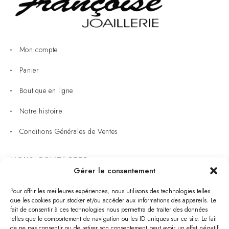
Mon compte
Panier
Boutique en ligne
Notre histoire
Conditions Générales de Ventes
NOUS CONTACTER
Gérer le consentement
Joaillerie : 05 53 53 11 79
Pour offrir les meilleures expériences, nous utilisons des technologies telles
que les cookies pour stocker et/ou accéder aux informations des appareils. Le
Bijouterie : 05 53 53 64 11
fait de consentir à ces technologies nous permettra de traiter des données
telles que le comportement de navigation ou les ID uniques sur ce site. Le fait
Mardi au Samedi: 09:00 - 19:00
de ne pas consentir ou de retirer son consentement peut avoir un effet négatif