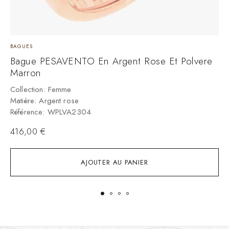
BAGUES
B
Bague PESAVENTO En Argent Rose Et Polvere
B
Marron
N
Collection: Femme
C
Matière: Argent rose
B
Référence: WPLVA2304
R
416,00
€
AJOUTER AU PANIER