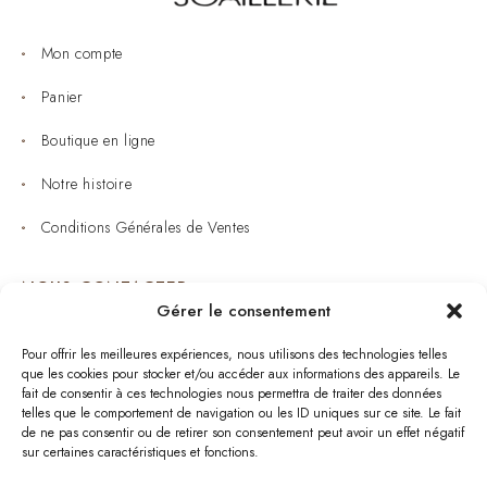
Mon compte
Panier
Boutique en ligne
Notre histoire
Conditions Générales de Ventes
NOUS CONTACTER
Gérer le consentement
Joaillerie : 05 53 53 11 79
Pour offrir les meilleures expériences, nous utilisons des technologies telles
que les cookies pour stocker et/ou accéder aux informations des appareils. Le
Bijouterie : 05 53 53 64 11
fait de consentir à ces technologies nous permettra de traiter des données
telles que le comportement de navigation ou les ID uniques sur ce site. Le fait
Mardi au Samedi: 09:00 - 19:00
de ne pas consentir ou de retirer son consentement peut avoir un effet négatif
sur certaines caractéristiques et fonctions.
bijouterie.lavergne@orange.fr