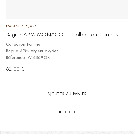
BAGUES
BIJOUX
B
Bague APM MONACO – Collection Cannes
B
L
Collection Femme
Bague APM Argent oxydes
C
Référence: A14869OX
B
R
62,00
€
1
AJOUTER AU PANIER