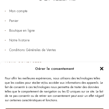
Mon compte
Panier
Boutique en ligne
Notre histoire
Conditions Générales de Ventes
NOUS CONTACTER
Gérer le consentement
Joaillerie : 05 53 53 11 79
Pour offrir les meilleures expériences, nous utilisons des technologies telles
que les cookies pour stocker et/ou accéder aux informations des appareils. Le
Bijouterie : 05 53 53 64 11
fait de consentir à ces technologies nous permettra de traiter des données
telles que le comportement de navigation ou les ID uniques sur ce site. Le fait
Mardi au Samedi: 09:00 - 19:00
de ne pas consentir ou de retirer son consentement peut avoir un effet négatif
sur certaines caractéristiques et fonctions.
bijouterie.lavergne@orange.fr