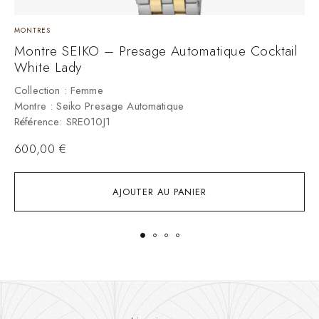
MONTRES
M
Montre SEIKO – Presage Automatique Cocktail
M
White Lady
C
M
Collection : Femme
R
Montre : Seiko Presage Automatique
Référence: SRE010J1
600,00
€
AJOUTER AU PANIER