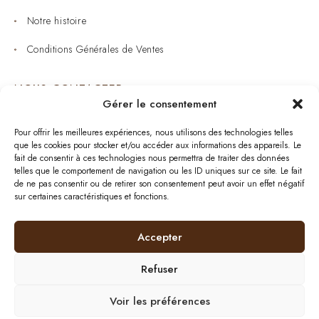
Notre histoire
Conditions Générales de Ventes
NOUS CONTACTER
Gérer le consentement
Joaillerie : 05 53 53 11 79
Pour offrir les meilleures expériences, nous utilisons des technologies telles
que les cookies pour stocker et/ou accéder aux informations des appareils. Le
Bijouterie : 05 53 53 64 11
fait de consentir à ces technologies nous permettra de traiter des données
telles que le comportement de navigation ou les ID uniques sur ce site. Le fait
Mardi au Samedi: 09:00 - 19:00
de ne pas consentir ou de retirer son consentement peut avoir un effet négatif
sur certaines caractéristiques et fonctions.
bijouterie.lavergne@orange.fr
Accepter
Refuser
Plan de site
| © 2024
BurdiWeb
| Tous droits
réservés
|
Mentions Légales
Voir les préférences