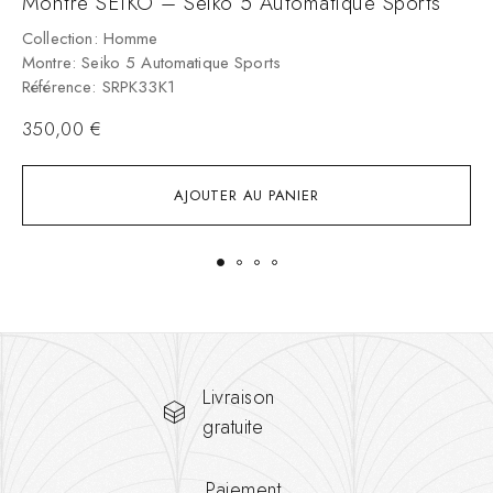
Montre SEIKO – Seiko 5 Automatique Sports
M
Collection: Homme
C
Montre: Seiko 5 Automatique Sports
M
Référence: SRPK33K1
R
350,00
€
AJOUTER AU PANIER
Livraison
gratuite
Paiement