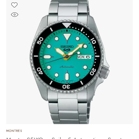
MONTRES
M