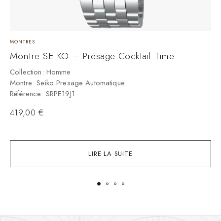
MONTRES
M
Montre SEIKO – Presage Cocktail Time
M
N
Collection: Homme
Montre: Seiko Presage Automatique
C
Référence: SRPE19J1
M
R
419,00
€
LIRE LA SUITE