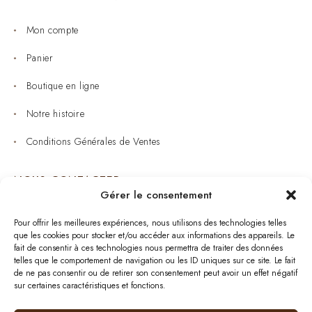
Mon compte
Panier
Boutique en ligne
Notre histoire
Conditions Générales de Ventes
NOUS CONTACTER
Gérer le consentement
Joaillerie : 05 53 53 11 79
Pour offrir les meilleures expériences, nous utilisons des technologies telles
que les cookies pour stocker et/ou accéder aux informations des appareils. Le
Bijouterie : 05 53 53 64 11
fait de consentir à ces technologies nous permettra de traiter des données
telles que le comportement de navigation ou les ID uniques sur ce site. Le fait
Mardi au Samedi: 09:00 - 19:00
de ne pas consentir ou de retirer son consentement peut avoir un effet négatif
sur certaines caractéristiques et fonctions.
bijouterie.lavergne@orange.fr