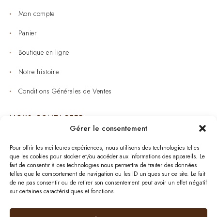
Mon compte
Panier
Boutique en ligne
Notre histoire
Conditions Générales de Ventes
NOUS CONTACTER
Gérer le consentement
Joaillerie : 05 53 53 11 79
Pour offrir les meilleures expériences, nous utilisons des technologies telles
que les cookies pour stocker et/ou accéder aux informations des appareils. Le
Bijouterie : 05 53 53 64 11
fait de consentir à ces technologies nous permettra de traiter des données
telles que le comportement de navigation ou les ID uniques sur ce site. Le fait
Mardi au Samedi: 09:00 - 19:00
de ne pas consentir ou de retirer son consentement peut avoir un effet négatif
sur certaines caractéristiques et fonctions.
bijouterie.lavergne@orange.fr