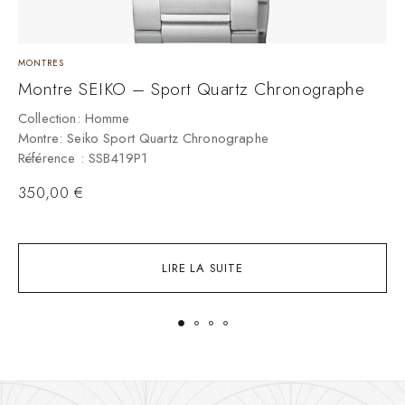
MONTRES
M
Montre SEIKO – Sport Quartz Chronographe
M
«
Collection: Homme
Montre: Seiko Sport Quartz Chronographe
C
Référence : SSB419P1
M
R
350,00
€
4
LIRE LA SUITE