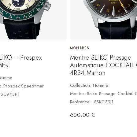
MONTRES
EIKO – Prospex
Montre SEIKO Presage
MER
Automatique COCKTAIL
4R34 Marron
 Homme
Collection: Homme
ko Prospex Speedtimer
Montre: Seiko Presage Cocktail
 SSC943P1
Référence : SSK039J1
600,00
€