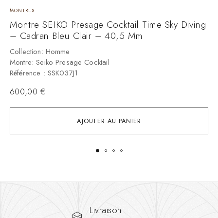
MONTRES
M
Montre SEIKO Presage Cocktail Time Sky Diving
– Cadran Bleu Clair – 40,5 Mm
C
M
Collection: Homme
R
Montre: Seiko Presage Cocktail
Référence : SSK037J1
600,00
€
AJOUTER AU PANIER
Livraison