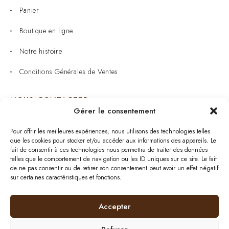
Panier
Boutique en ligne
Notre histoire
Conditions Générales de Ventes
NOUS CONTACTER
Gérer le consentement
Joaillerie : 05 53 53 11 79
Pour offrir les meilleures expériences, nous utilisons des technologies telles
que les cookies pour stocker et/ou accéder aux informations des appareils. Le
Bijouterie : 05 53 53 64 11
fait de consentir à ces technologies nous permettra de traiter des données
telles que le comportement de navigation ou les ID uniques sur ce site. Le fait
Mardi au Samedi: 09:00 - 19:00
de ne pas consentir ou de retirer son consentement peut avoir un effet négatif
sur certaines caractéristiques et fonctions.
bijouterie.lavergne@orange.fr
Accepter