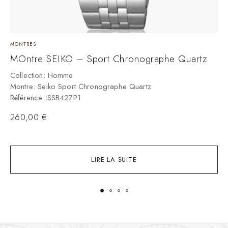
MONTRES
M
MOntre SEIKO – Sport Chronographe Quartz
M
Collection: Homme
C
Montre: Seiko Sport Chronographe Quartz
M
Référence :SSB427P1
R
260,00
€
LIRE LA SUITE