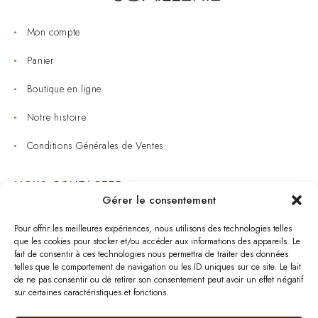
Mon compte
Panier
Boutique en ligne
Notre histoire
Conditions Générales de Ventes
NOUS CONTACTER
Gérer le consentement
Joaillerie : 05 53 53 11 79
Pour offrir les meilleures expériences, nous utilisons des technologies telles
que les cookies pour stocker et/ou accéder aux informations des appareils. Le
Bijouterie : 05 53 53 64 11
fait de consentir à ces technologies nous permettra de traiter des données
telles que le comportement de navigation ou les ID uniques sur ce site. Le fait
Mardi au Samedi: 09:00 - 19:00
de ne pas consentir ou de retirer son consentement peut avoir un effet négatif
sur certaines caractéristiques et fonctions.
bijouterie.lavergne@orange.fr