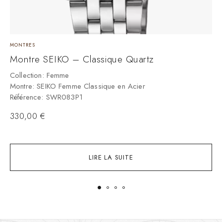
MONTRES
M
Montre SEIKO – Classique Quartz
M
Collection: Femme
Montre: SEIKO Femme Classique en Acier
C
Référence: SWR083P1
M
R
330,00
€
LIRE LA SUITE