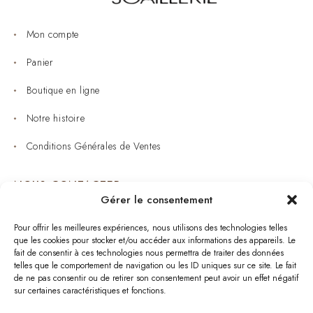
Mon compte
Panier
Boutique en ligne
Notre histoire
Conditions Générales de Ventes
NOUS CONTACTER
Gérer le consentement
Joaillerie : 05 53 53 11 79
Pour offrir les meilleures expériences, nous utilisons des technologies telles
que les cookies pour stocker et/ou accéder aux informations des appareils. Le
Bijouterie : 05 53 53 64 11
fait de consentir à ces technologies nous permettra de traiter des données
telles que le comportement de navigation ou les ID uniques sur ce site. Le fait
Mardi au Samedi: 09:00 - 19:00
de ne pas consentir ou de retirer son consentement peut avoir un effet négatif
sur certaines caractéristiques et fonctions.
bijouterie.lavergne@orange.fr