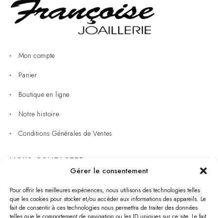
Mon compte
Panier
Boutique en ligne
Notre histoire
Conditions Générales de Ventes
NOUS CONTACTER
Gérer le consentement
Joaillerie : 05 53 53 11 79
Pour offrir les meilleures expériences, nous utilisons des technologies telles
que les cookies pour stocker et/ou accéder aux informations des appareils. Le
Bijouterie : 05 53 53 64 11
fait de consentir à ces technologies nous permettra de traiter des données
telles que le comportement de navigation ou les ID uniques sur ce site. Le fait