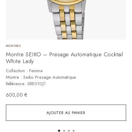
MONTRES
M
Montre SEIKO – Presage Automatique Cocktail
White Lady
C
M
Collection : Femme
R
Montre : Seiko Presage Automatique
Référence: SRE010J1
600,00
€
AJOUTER AU PANIER