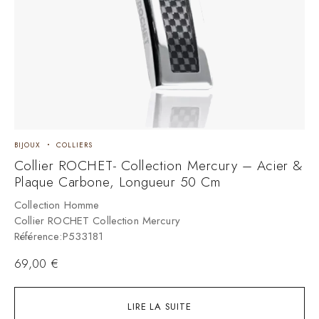
BIJOUX
COLLIERS
B
Collier ROCHET- Collection Mercury – Acier &
C
Plaque Carbone, Longueur 50 Cm
&
Collection Homme
C
Collier ROCHET Collection Mercury
C
Référence:P533181
R
69,00
€
LIRE LA SUITE