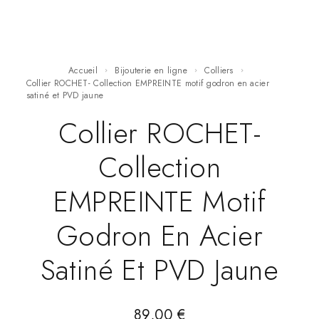
Accueil
Bijouterie en ligne
Colliers
Collier ROCHET- Collection EMPREINTE motif godron en acier
satiné et PVD jaune
Collier ROCHET-
Collection
EMPREINTE Motif
Godron En Acier
Satiné Et PVD Jaune
89,00
€