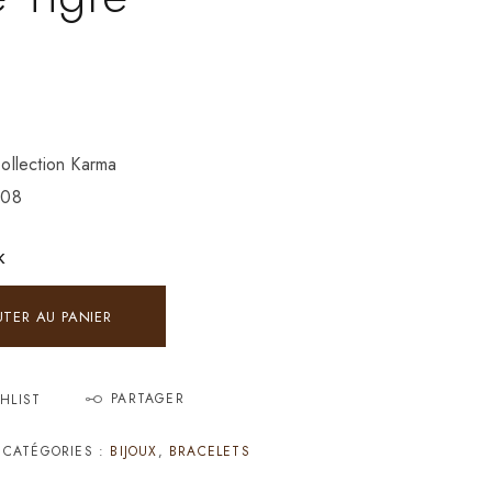
llection Karma
208
K
UTER AU PANIER
PARTAGER
HLIST
CATÉGORIES :
BIJOUX
,
BRACELETS