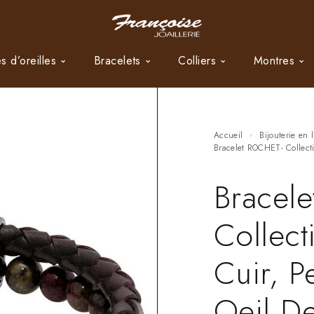
s d’oreilles
Bracelets
Colliers
Montres
Accueil
Bijouterie en 
Bracelet ROCHET- Collect
Bracel
Collect
Cuir, P
Oeil De