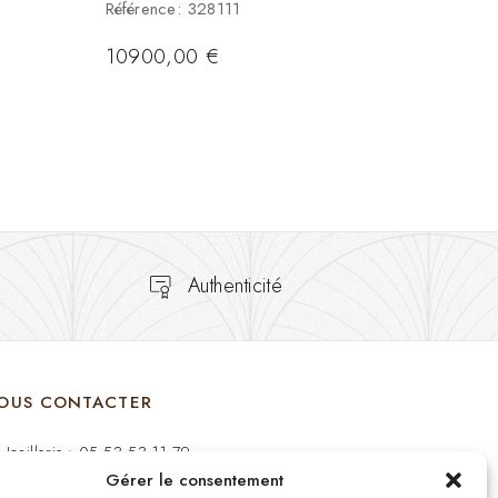
Référence: 328111
10900,00
€
Authenticité
OUS CONTACTER
Joaillerie : 05 53 53 11 79
Gérer le consentement
Bijouterie : 05 53 53 64 11