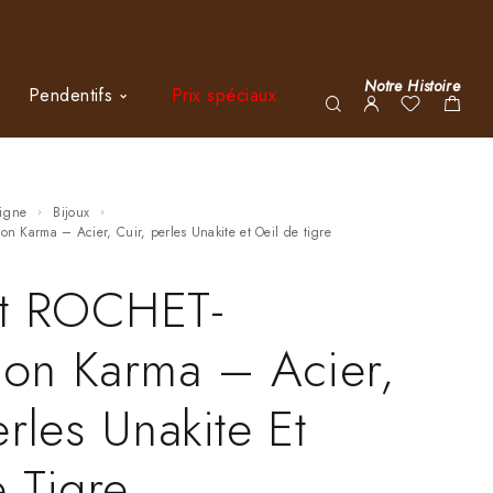
Notre Histoire
Pendentifs
Prix spéciaux
ligne
Bijoux
ion Karma – Acier, Cuir, perles Unakite et Oeil de tigre
et ROCHET-
ion Karma – Acier,
erles Unakite Et
 Tigre