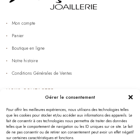
Mon compte
Panier
Boutique en ligne
Notre histoire
Conditions Générales de Ventes
NOUS CONTACTER
Gérer le consentement
Joaillerie : 05 53 53 11 79
Pour offrir les meilleures expériences, nous utilisons des technologies telles
que les cookies pour stocker et/ou accéder aux informations des appareils. Le
Bijouterie : 05 53 53 64 11
fait de consentir à ces technologies nous permettra de traiter des données
telles que le comportement de navigation ou les ID uniques sur ce site. Le fait
Mardi au Samedi: 09:00 - 19:00
de ne pas consentir ou de retirer son consentement peut avoir un effet négatif
sur certaines caractéristiques et fonctions.