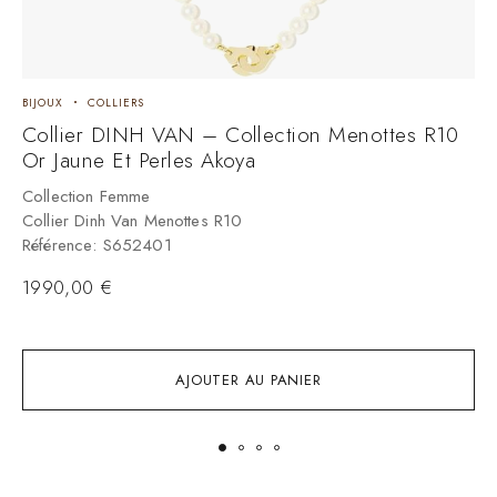
BIJOUX
COLLIERS
B
Collier DINH VAN – Collection Menottes R10
C
Or Jaune Et Perles Akoya
C
C
Collection Femme
R
Collier Dinh Van Menottes R10
Référence: S652401
1990,00
€
AJOUTER AU PANIER