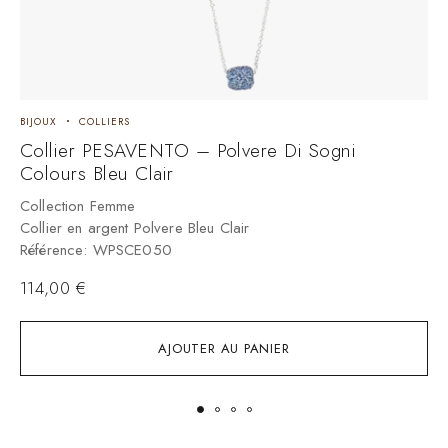
BIJOUX
COLLIERS
B
Collier PESAVENTO – Polvere Di Sogni
C
Colours Bleu Clair
E
Collection Femme
C
Collier en argent Polvere Bleu Clair
C
Référence: WPSCE050
R
114,00
€
1
AJOUTER AU PANIER