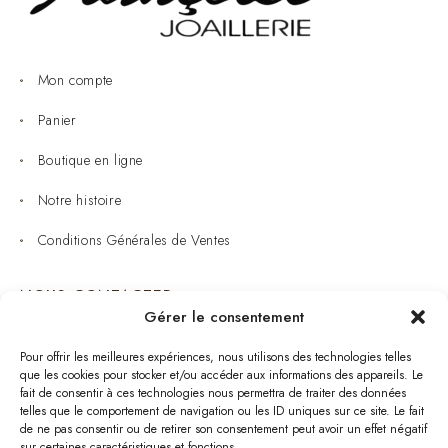
Mon compte
Panier
Boutique en ligne
Notre histoire
Conditions Générales de Ventes
NOUS CONTACTER
Gérer le consentement
Joaillerie : 05 53 53 11 79
Pour offrir les meilleures expériences, nous utilisons des technologies telles
que les cookies pour stocker et/ou accéder aux informations des appareils. Le
Bijouterie : 05 53 53 64 11
fait de consentir à ces technologies nous permettra de traiter des données
telles que le comportement de navigation ou les ID uniques sur ce site. Le fait
Mardi au Samedi: 09:00 - 19:00
de ne pas consentir ou de retirer son consentement peut avoir un effet négatif
sur certaines caractéristiques et fonctions.