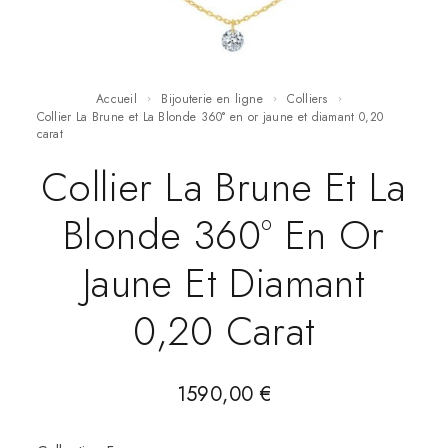
Accueil
Bijouterie en ligne
Colliers
Collier La Brune et La Blonde 360° en or jaune et diamant 0,20
carat
Collier La Brune Et La
Blonde 360° En Or
Jaune Et Diamant
0,20 Carat
1590,00
€