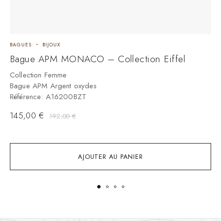
BAGUES
BIJOUX
B
Bague APM MONACO – Collection Eiffel
B
Collection Femme
C
Bague APM Argent oxydes
M
Référence: A16200BZT
R
145,00
€
3
192,00
€
AJOUTER AU PANIER