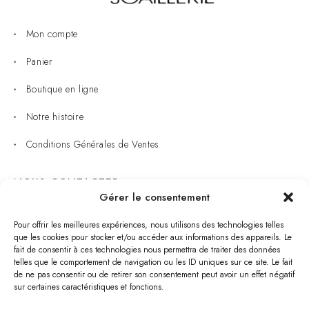
Mon compte
Panier
Boutique en ligne
Notre histoire
Conditions Générales de Ventes
NOUS CONTACTER
Gérer le consentement
Joaillerie : 05 53 53 11 79
Pour offrir les meilleures expériences, nous utilisons des technologies telles
que les cookies pour stocker et/ou accéder aux informations des appareils. Le
Bijouterie : 05 53 53 64 11
fait de consentir à ces technologies nous permettra de traiter des données
telles que le comportement de navigation ou les ID uniques sur ce site. Le fait
Mardi au Samedi: 09:00 - 19:00
de ne pas consentir ou de retirer son consentement peut avoir un effet négatif
sur certaines caractéristiques et fonctions.
bijouterie.lavergne@orange.fr