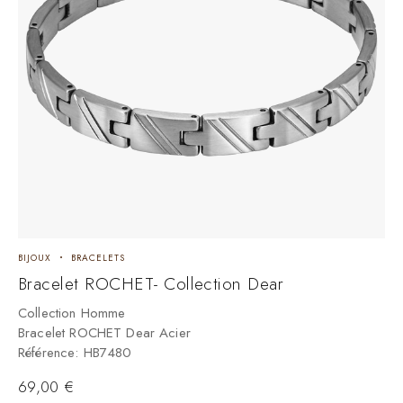
BIJOUX
BRACELETS
B
Bracelet ROCHET- Collection Dear
C
Collection Homme
Bracelet ROCHET Dear Acier
C
Référence: HB7480
B
R
69,00
€