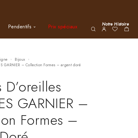
Notre Histoire
Pendentifs
Prix spéciaux
ligne
Bijoux
LES GARNIER – Collection Formes – argent doré
 D’oreilles
ES GARNIER –
tion Formes –
 Doré