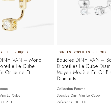
REILLES
BIJOUX
BOUCLES D'OREILLES
BIJOUX
 DINH VAN – Mono
Boucles DINH VAN – Bo
oreille Le Cube
D’oreilles Le Cube Diam
En Or Jaune Et
Moyen Modèle En Or Bla
Diamants
Femme
Collection Femme
 Van Le Cube
Boucles Dinh Van Le Cube
808121U
Référence: 808113