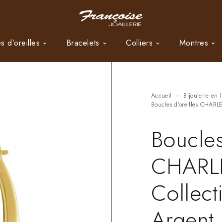
s d’oreilles
Bracelets
Colliers
Montres
Accueil
Bijouterie en 
Boucles d’oreilles CHAR
Boucles
CHARL
Collec
Argent