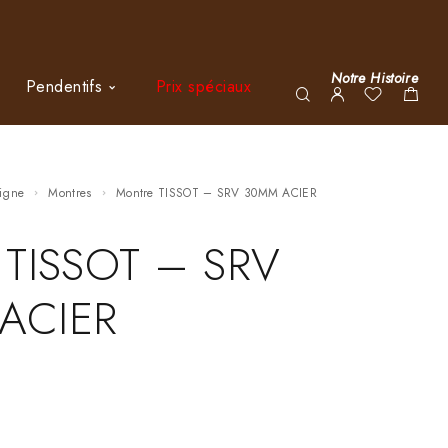
Notre Histoire
Pendentifs
Prix spéciaux
ligne
Montres
Montre TISSOT – SRV 30MM ACIER
 TISSOT – SRV
ACIER