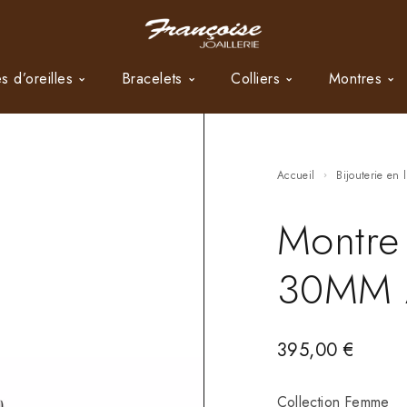
s d’oreilles
Bracelets
Colliers
Montres
Accueil
Bijouterie en 
Montre
30MM 
395,00
€
Collection Femme