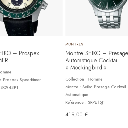
MONTRES
EIKO – Prospex
Montre SEIKO – Presag
MER
Automatique Cocktail
« Mockingbird »
 Homme
Collection : Homme
ko Prospex Speedtimer
Montre : Seiko Presage Cocktail
 SSC943P1
Automatique
Référence : SRPE15J1
419,00
€