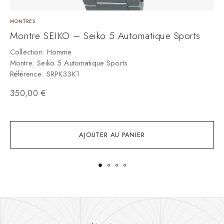
MONTRES
M
Montre SEIKO – Seiko 5 Automatique Sports
M
Collection: Homme
C
Montre: Seiko 5 Automatique Sports
M
Référence: SRPK33K1
R
350,00
€
AJOUTER AU PANIER