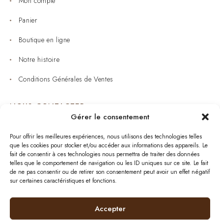
Mon compte
Panier
Boutique en ligne
Notre histoire
Conditions Générales de Ventes
NOUS CONTACTER
Gérer le consentement
Joaillerie : 05 53 53 11 79
Pour offrir les meilleures expériences, nous utilisons des technologies telles
que les cookies pour stocker et/ou accéder aux informations des appareils. Le
Bijouterie : 05 53 53 64 11
fait de consentir à ces technologies nous permettra de traiter des données
telles que le comportement de navigation ou les ID uniques sur ce site. Le fait
Mardi au Samedi: 09:00 - 19:00
de ne pas consentir ou de retirer son consentement peut avoir un effet négatif
sur certaines caractéristiques et fonctions.
bijouterie.lavergne@orange.fr
Accepter