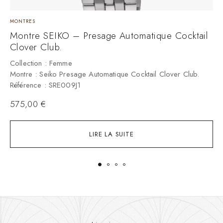
MONTRES
M
Montre SEIKO – Presage Automatique Cocktail
M
Clover Club.
Collection : Femme
C
Montre : Seiko Presage Automatique Cocktail Clover Club.
M
Référence : SRE009J1
R
575,00
€
LIRE LA SUITE