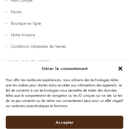
Mon compte
Panier
Boutique en ligne
Notre histoire
Conditions Générales de Ventes
NOUS CONTACTER
Gérer le consentement
Joaillerie : 05 53 53 11 79
Pour offrir les meilleures expériences, nous utilisons des technologies telles
que les cookies pour stocker et/ou accéder aux informations des appareils. Le
Bijouterie : 05 53 53 64 11
fait de consentir à ces technologies nous permettra de traiter des données
telles que le comportement de navigation ou les ID uniques sur ce site. Le fait
Mardi au Samedi: 09:00 - 19:00
de ne pas consentir ou de retirer son consentement peut avoir un effet négatif
sur certaines caractéristiques et fonctions.
bijouterie.lavergne@orange.fr
Accepter