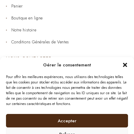
Panier
Boutique en ligne
Notre histoire
Conditions Générales de Ventes
NOUS CONTACTER
Gérer le consentement
Joaillerie : 05 53 53 11 79
Pour offrir les meilleures expériences, nous utilisons des technologies telles
que les cookies pour stocker et/ou accéder aux informations des appareils. Le
Bijouterie : 05 53 53 64 11
fait de consentir à ces technologies nous permettra de traiter des données
telles que le comportement de navigation ou les ID uniques sur ce site. Le fait
Mardi au Samedi: 09:00 - 19:00
de ne pas consentir ou de retirer son consentement peut avoir un effet négatif
sur certaines caractéristiques et fonctions.
bijouterie.lavergne@orange.fr
Accepter