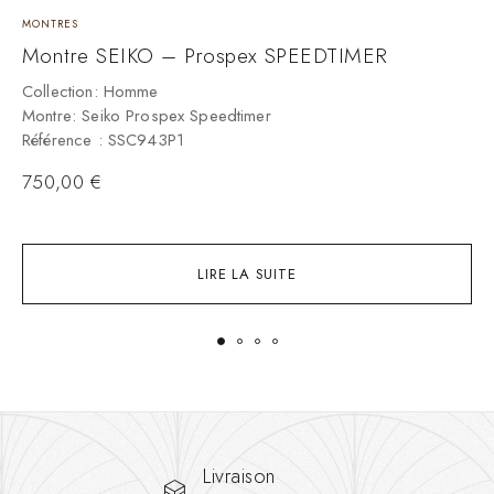
MONTRES
M
Montre SEIKO – Prospex SPEEDTIMER
M
Collection: Homme
C
Montre: Seiko Prospex Speedtimer
M
Référence : SSC943P1
R
750,00
€
LIRE LA SUITE
Livraison